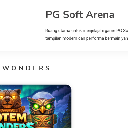
PG Soft Arena
Ruang utama untuk menjelajahi game PG So
tampilan modern dan performa bermain yang
 WONDERS