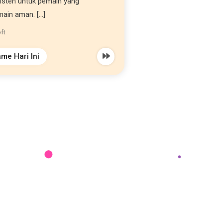
sisten untuk pemain yang
ain aman. […]
ft
ame Hari Ini