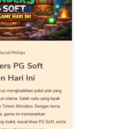
Jacob Phillips
rs PG Soft
n Hari Ini
rus menghadirkan judul unik yang
us utama. Salah satu yang layak
lah Totem Wonders. Dengan tema
is, game ini menawarkan
stabil, visual khas PG Soft, serta