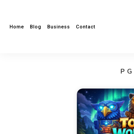
Home
Blog
Business
Contact
PG