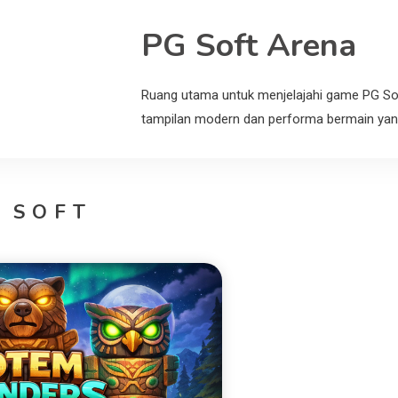
PG Soft Arena
Ruang utama untuk menjelajahi game PG So
tampilan modern dan performa bermain yang
 SOFT